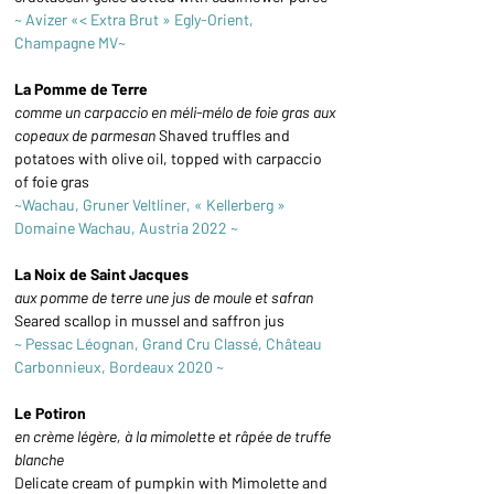
~ Avizer «< Extra Brut » Egly-Orient, 
Champagne MV~
La Pomme de Terre
comme un carpaccio en méli-mélo de foie gras aux 
copeaux de parmesan 
Shaved truffles and 
potatoes with olive oil, topped with carpaccio 
of foie gras
~Wachau, Gruner Veltliner, « Kellerberg » 
Domaine Wachau, Austria 2022 ~
La Noix de Saint Jacques
aux pomme de terre une jus de moule et safran 
Seared scallop in mussel and saffron jus
~ Pessac Léognan, Grand Cru Classé, Château 
Carbonnieux, Bordeaux 2020 ~
Le Potiron
en crème légère, à la mimolette et râpée de truffe 
blanche 
Delicate cream of pumpkin with Mimolette and 