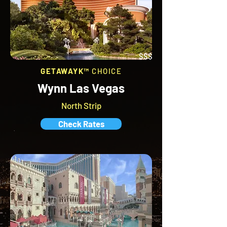
$$$
GETAWAYK™
CHOICE
Wynn Las Vegas
North Strip
Check Rates