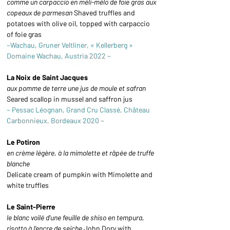
comme un carpaccio en méli-mélo de foie gras aux 
copeaux de parmesan 
Shaved truffles and 
potatoes with olive oil, topped with carpaccio 
of foie gras
~Wachau, Gruner Veltliner, « Kellerberg » 
Domaine Wachau, Austria 2022 ~
La Noix de Saint Jacques
aux pomme de terre une jus de moule et safran 
Seared scallop in mussel and saffron jus
~ Pessac Léognan, Grand Cru Classé, Château 
Carbonnieux, Bordeaux 2020 ~
Le Potiron
en crème légère, à la mimolette et râpée de truffe 
blanche 
Delicate cream of pumpkin with Mimolette and 
white truffles
Le Saint-Pierre
le blanc voilé d'une feuille de shiso en tempura, 
risotto à l'encre de seiche 
John Dory with 