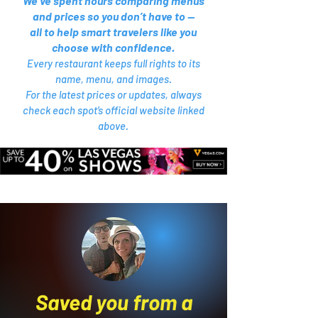
We’ve spent hours comparing menus
and prices so you don’t have to —
all to help smart travelers like you
choose with confidence.
Every restaurant keeps full rights to its
name, menu, and images.
For the latest prices or updates, always
check each spot’s official website linked
above.
Saved you from a