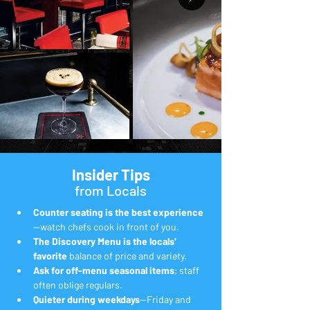
Insider Tips
from Locals
Counter seating is the best experience
—watch chefs cook in front of you.
The Discovery Menu is the locals’ 
favorite
 balance of price and variety.
Ask for off-menu seasonal items
; staff 
often oblige regulars.
Quieter during weekdays
—Friday and 