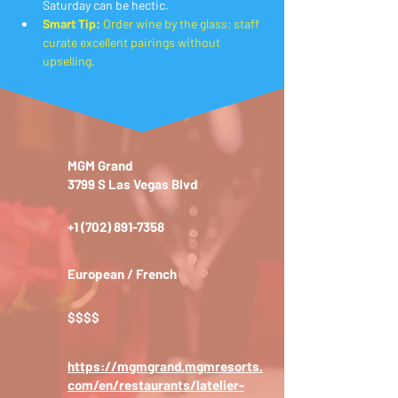
Saturday can be hectic.
Smart Tip:
 Order wine by the glass; staff 
curate excellent pairings without 
upselling.
MGM Grand
3799 S Las Vegas Blvd
+1 (702) 891-7358
European / French
$$$$
https://mgmgrand.mgmresorts.
com/en/restaurants/latelier-