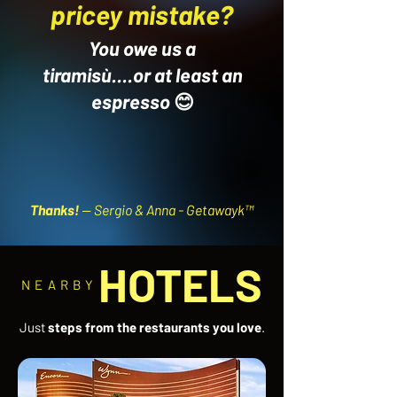
pricey mistake?
You owe us a
tiramisù....or at least an
espresso
😊
Thanks!
-- Sergio & Anna - Getawayk™
HOTELS
NEARBY
Just
steps from the restaurants you love
.