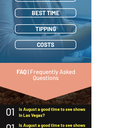
BEST TIME
TIPPING
COSTS
FAQ
| Frequently Asked
Questions
01
Is August a good time to see shows
in Las Vegas?
01
Is August a good time to see shows