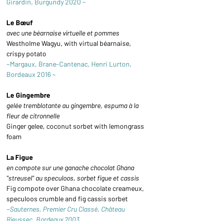
Girardin, Burgundy 2020 ~
Le Bœuf
avec une béarnaise virtuelle et pommes
Westholme Wagyu, with virtual béarnaise, 
crispy potato
~Margaux, Brane-Cantenac, Henri Lurton, 
Bordeaux 2016 ~
Le Gingembre
gelée tremblotante au gingembre, espuma à la 
fleur de citronnelle 
Ginger gelee, coconut sorbet with lemongrass 
foam
La Figue
en compote sur une ganache chocolat Ghana 
''streusel'' au speculoos, sorbet figue et cassis 
Fig compote over Ghana chocolate creameux, 
speculoos crumble and fig cassis sorbet
~Sauternes, Premier Cru Classé, Château 
Rieussec, Bordeaux 2003