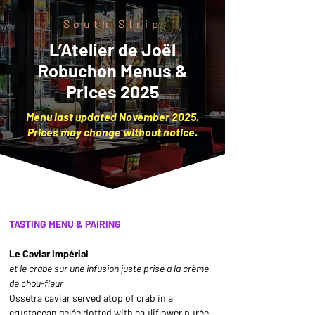
South Strip
L’Atelier de Joël
Robuchon Menus &
Prices 2025
Menu last updated November 2025.
Prices may change without notice.
TASTING MENU & PAIRING
Le Caviar Impérial
et le crabe sur une infusion juste prise à la crème 
de chou-fleur 
Ossetra caviar served atop of crab in a 
crustacean gelée dotted with cauliflower purée 