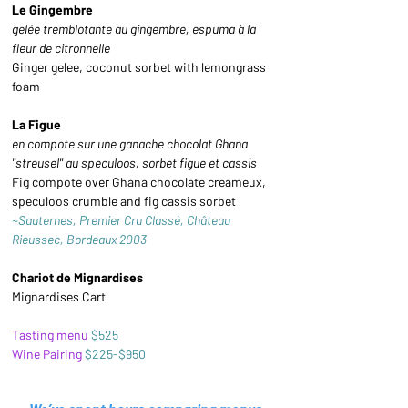
Le Gingembre
gelée tremblotante au gingembre, espuma à la 
fleur de citronnelle 
Ginger gelee, coconut sorbet with lemongrass 
foam
La Figue
en compote sur une ganache chocolat Ghana 
''streusel'' au speculoos, sorbet figue et cassis 
Fig compote over Ghana chocolate creameux, 
speculoos crumble and fig cassis sorbet
~Sauternes, Premier Cru Classé, Château 
Rieussec, Bordeaux 2003
Chariot de Mignardises 
Mignardises Cart
Tasting menu
$525
Wine Pairing
$225-$950