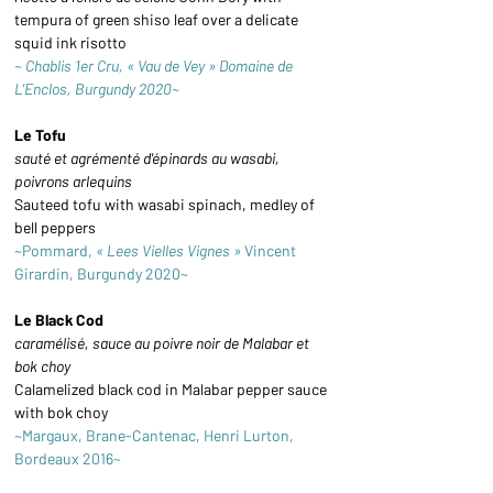
tempura of green shiso leaf over a delicate 
squid ink risotto
~ Chablis 1er Cru, « Vau de Vey » Domaine de 
L'Enclos, Burgundy 2020~
Le Tofu
sauté et agrémenté d'épinards au wasabi, 
poivrons arlequins
Sauteed tofu with wasabi spinach, medley of 
bell peppers
~Pommard, 
« Lees Vielles Vignes »
 Vincent 
Girardin, Burgundy 2020~
Le Black Cod
caramélisé, sauce au poivre noir de Malabar et 
bok choy
Calamelized black cod in Malabar pepper sauce 
with bok choy
~Margaux, Brane-Cantenac, Henri Lurton, 
Bordeaux 2016~