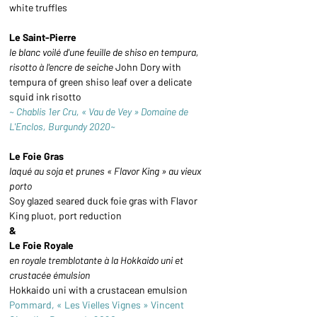
white truffles
Le Saint-Pierre
le blanc voilé d'une feuille de shiso en tempura, 
risotto à l'encre de seiche 
John Dory with 
tempura of green shiso leaf over a delicate 
squid ink risotto
~ Chablis 1er Cru, « Vau de Vey » Domaine de 
L'Enclos, Burgundy 2020~
Le Foie Gras
laqué au soja et prunes « Flavor King » au vieux 
porto
Soy glazed seared duck foie gras with Flavor 
King pluot, port reduction
&
Le Foie Royale
en royale tremblotante à la Hokkaido uni et 
crustacée émulsion 
Hokkaido uni with a crustacean emulsion
Pommard, « Les Vielles Vignes » Vincent 