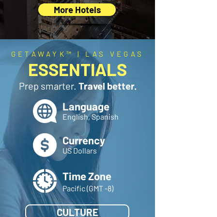
More Hotels
GETAWAYK™ | LAS VEGAS
ESSENTIALS
Prep smarter.
Travel better.
Language
English, Spanish
Currency
US Dollars
Time Zone
Pacific (GMT -8)
CULTURE