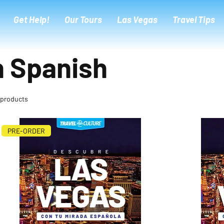
Get Help!
Our Tours
Las Vegas
Travel Tips
n Spanish
 products
PRE-ORDER