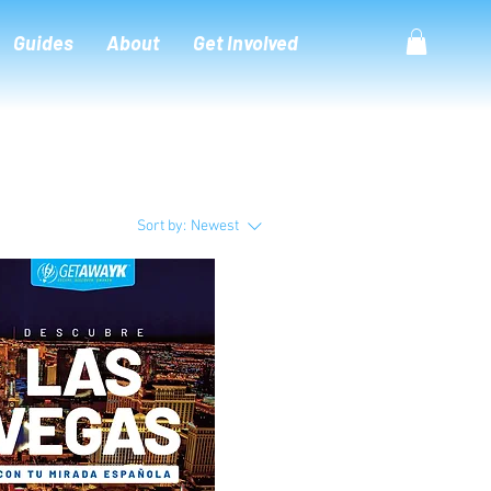
Guides
About
Get Involved
Sort by:
Newest