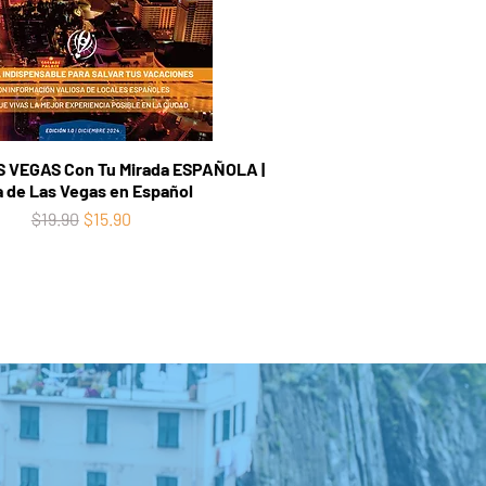
 VEGAS Con Tu Mirada ESPAÑOLA |
a de Las Vegas en Español
Regular Price
Sale Price
$19.90
$15.90