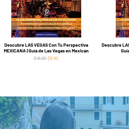
Descubre LAS VEGAS Con Tu Perspectiva
Descubre LAS
MEXICANA | Guía de Las Vegas en Mexican
Guí
Regular Price
Sale Price
$16.90
$9.90